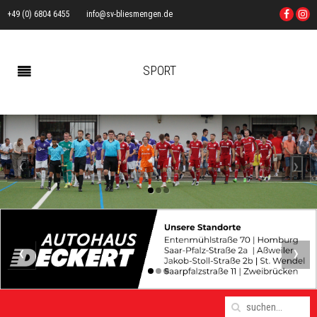
+49 (0) 6804 6455
info@sv-bliesmengen.de
SPORT
‹
›
‹
›