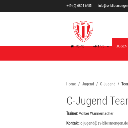
+49 (0) 6804 6455
info@sv-bliesmenge
HOME
AKTIVE
JUGEN
Home
Jugend
C-Jugend
Te
C-Jugend Te
Trainer:
Volker Wannemacher
Kontakt:
c-jugend@sv-bliesmengen.de